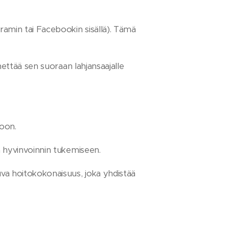
ramin tai Facebookin sisällä). Tämä
hettää sen suoraan lahjansaajalle
toon.
n hyvinvoinnin tukemiseen.
uva hoitokokonaisuus, joka yhdistää