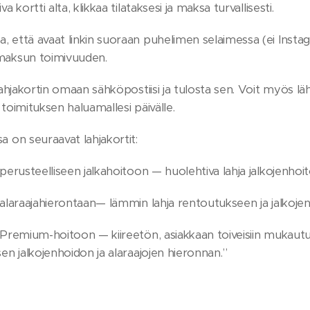
va kortti alta, klikkaa tilataksesi ja maksa turvallisesti.
, että avaat linkin suoraan puhelimen selaimessa (ei Instag
maksun toimivuuden.
 lahjakortin omaan sähköpostiisi ja tulosta sen. Voit myös lä
 toimituksen haluamallesi päivälle.
a on seuraavat lahjakortit:
 perusteelliseen jalkahoitoon — huolehtiva lahja jalkojenhoi
 alaraajahierontaan— lämmin lahja rentoutukseen ja jalkoje
 Premium-hoitoon — kiireetön, asiakkaan toiveisiin mukaut
sen jalkojenhoidon ja alaraajojen hieronnan.”