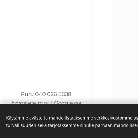
Puh.
:
040 626 5038
Arvostele minut Googlessa
Y-tunnus: 3326068-5
Käytämme evästeitä mahdollistaaksemme verkkosivustomme as
Tietosuojaseloste
turvallisuuden sekä tarjotaksemme sinulle parhaan mahdollis
Evästeet