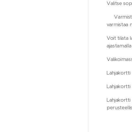
Valitse sopi
👉 Varmista
varmistaa 
Voit tilata
ajastamalla
Valikoimass
Lahjakortti
Lahjakortti
Lahjakortti
perusteelli