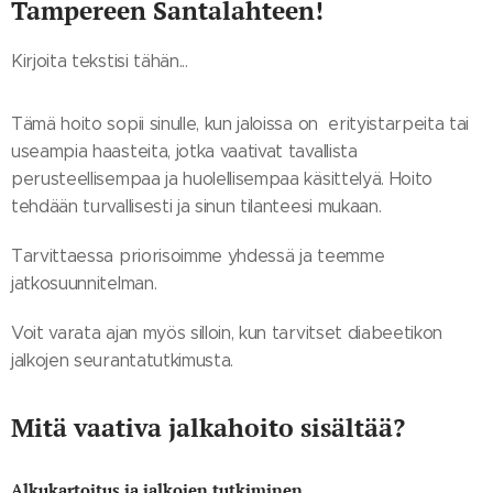
Tampereen Santalahteen!
Kirjoita tekstisi tähän...
Tämä hoito sopii sinulle, kun jaloissa on erityistarpeita tai
useampia haasteita, jotka vaativat tavallista
perusteellisempaa ja huolellisempaa käsittelyä. Hoito
tehdään turvallisesti ja sinun tilanteesi mukaan.
Tarvittaessa priorisoimme yhdessä ja teemme
jatkosuunnitelman.
Voit varata ajan myös silloin, kun tarvitset diabeetikon
jalkojen seurantatutkimusta.
Mitä vaativa jalkahoito sisältää?
Alkukartoitus ja jalkojen tutkiminen