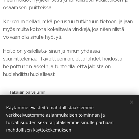
osaamiseni puitteissa.
Kerron mielelläni, mikä perustuu tutkittuun tietoon, ja jaan
myös muita kotona kokeiltavia vinkkejä, jos näen niistä
voivaan olla sinulle hyötyä.
Hoito on yksilöllistä- sinun ja minun yhdessä
suunnittelemaa. Tavoitteeni on, että lähdet hoidosta
helpottunein askelin ja tunteella, että jaloista on
huolehdittu huolellisesti.
👉 Takaisin palveluihin
Käytämme evästeitä mahdollistaaksemme
verkkosivustomme asianmukaisen toiminnan ja
Puh.
:
040 626 5038
turvallisuuden sekä tarjotaksemme sinulle parhaan
mahdollisen käyttökokemuksen.
Arvostele minut Googlessa