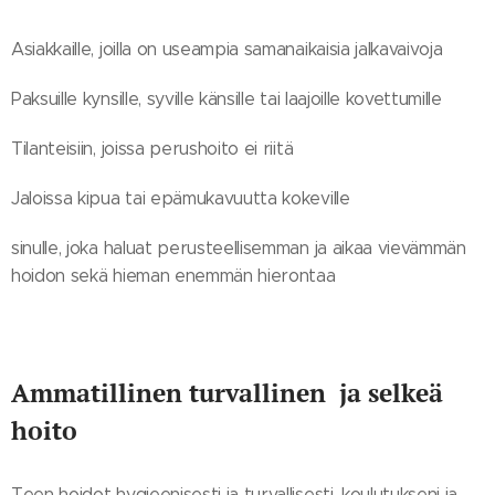
Asiakkaille, joilla on useampia samanaikaisia jalkavaivoja
Paksuille kynsille, syville känsille tai laajoille kovettumille
Tilanteisiin, joissa perushoito ei riitä
Jaloissa kipua tai epämukavuutta kokeville
sinulle, joka haluat perusteellisemman ja aikaa vievämmän
hoidon sekä hieman enemmän hierontaa
Ammatillinen turvallinen ja selkeä
hoito
Teen hoidot hygieenisesti ja turvallisesti, koulutukseni ja