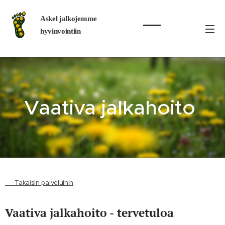
Askel jalkojemme
hyvinvointiin
Vaativa jalkahoito
👉 Takaisin palveluihin
Vaativa jalkahoito - tervetuloa