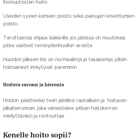
Ihomuutosten hoito
Useiden syvien känsien poisto sekä paksujen kovettumien
poisto.
Tarvittaessa ohjaus lääkärille, jos jaloissa on muutoksia,
jotka vaativat terveydenhuollon arviota
Huoidon jälkeen iho on normaalimpi ja tasaisempi, jolloin
hoitoaineet imeytyvät paremmin
Hoitava rasvaus ja hieronta
Hoidon päätteeksi teen jaloillesi rauhallisen ja hoitavan
jalkahieronnan, joka viimeistelee pitkän hoitokerran
miellyttävästi ja rentouttaa.
Kenelle hoito sopii?