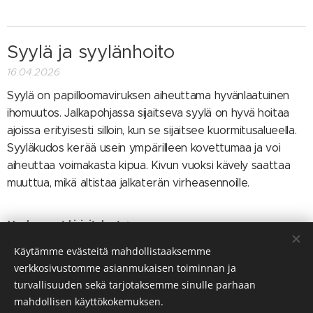
Syylä ja syylänhoito
16.04.2026
Syylä on papilloomaviruksen aiheuttama hyvänlaatuinen
ihomuutos. Jalkapohjassa sijaitseva syylä on hyvä hoitaa
ajoissa erityisesti silloin, kun se sijaitsee kuormitusalueella.
Syyläkudos kerää usein ympärilleen kovettumaa ja voi
aiheuttaa voimakasta kipua. Kivun vuoksi kävely saattaa
muuttua, mikä altistaa jalkaterän virheasennoille.
Vanhemmat kirjoitukset
Käytämme evästeitä mahdollistaaksemme
verkkosivustomme asianmukaisen toiminnan ja
Puh.
:
040 626 5038
turvallisuuden sekä tarjotaksemme sinulle parhaan
mahdollisen käyttökokemuksen.
Arvostele minut Googlessa